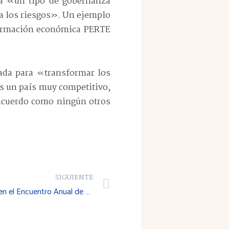
rá «un tipo de gobernanza
 a los riesgos». Un ejemplo
sformación económica PERTE
rada para «transformar los
s un país muy competitivo,
 acuerdo como ningún otros
SIGUIENTE
El CES de la Rioja participa en el Encuentro Anual de Consejos Económicos y Sociales