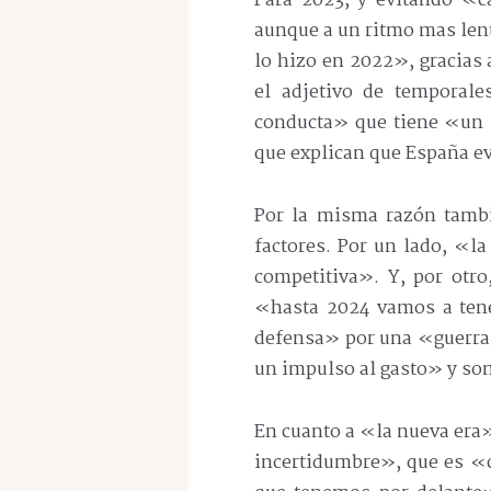
Para 2023, y evitando «c
aunque a un ritmo mas lent
lo hizo en 2022», gracias
el adjetivo de temporale
conducta» que tiene «un 
que explican que España ev
Por la misma razón tambié
factores. Por un lado, «
competitiva». Y, por otro
«hasta 2024 vamos a tene
defensa» por una «guerra 
un impulso al gasto» y so
En cuanto a «la nueva era
incertidumbre», que es «c