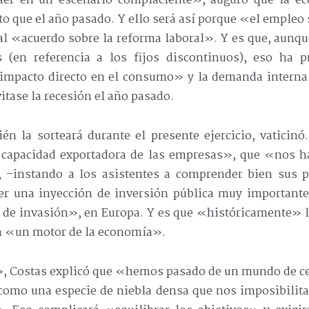
aer en un escenario complaciente», auguró que la ec
o que el año pasado. Y ello será así porque «el emple
 al «acuerdo sobre la reforma laboral». Y es que, aunq
s (en referencia a los fijos discontinuos), eso ha
impacto directo en el consumo» y la demanda intern
itase la recesión el año pasado.
n la sorteará durante el presente ejercicio, vaticin
la capacidad exportadora de las empresas», que «nos 
, –instando a los asistentes a comprender bien sus 
r una inyección de inversión pública muy importante 
de invasión», en Europa. Y es que «históricamente» l
n «un motor de la economía».
», Costas explicó que «hemos pasado de un mundo de ce
omo una especie de niebla densa que nos imposibilita 