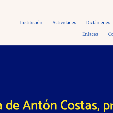
Institución
Actividades
Dictámenes
Enlaces
Co
 de Antón Costas, p