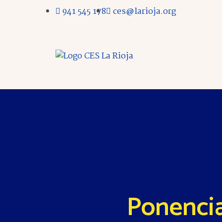
941 545 178
ces@larioja.org
Ponencia