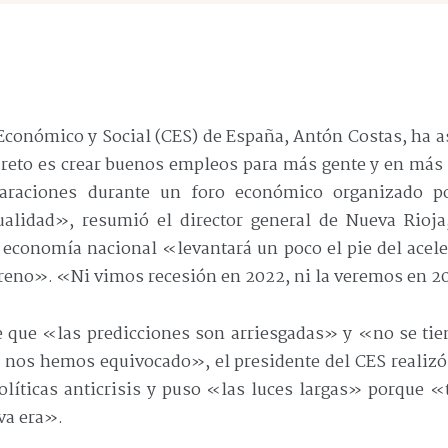
Económico y Social (CES) de España, Antón Costas, ha 
 reto es crear buenos empleos para más gente y en más 
claraciones durante un foro económico organizado p
tualidad», resumió el director general de Nueva Rioj
 economía nacional «levantará un poco el pie del acel
freno». «Ni vimos recesión en 2022, ni la veremos en 2
e que «las predicciones son arriesgadas» y «no se tien
 nos hemos equivocado», el presidente del CES realizó
políticas anticrisis y puso «las luces largas» porque 
va era».