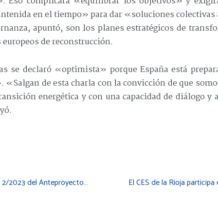
. Eso complicará «equilibrar los objetivos» y exigi
mantenida en el tiempo» para dar «soluciones colectivas
ernanza, apuntó, son los planes estratégicos de tran
 europeos de reconstrucción.
tas se declaró «optimista» porque España está prepa
. «Salgan de esta charla con la convicción de que somo
transición energética y con una capacidad de diálogo y
yó.
El CES aprueba el Dictamen 2/2023 del Anteproyecto de Ley de Participación Ciudadana