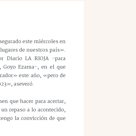
asegurado este miércoles en
lugares de nuestros país».
or Diario LA RIOJA –para
a, Goyo Ezama–, en el que
erador» este año, «pero de
023», aseveró.
en que hacer para acertar,
 un repaso a lo acontecido,
«tengo la convicción de que