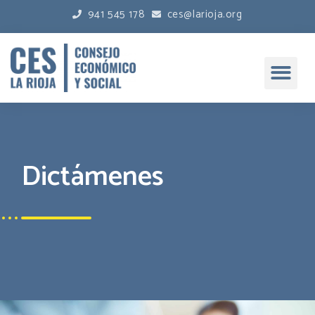
941 545 178
ces@larioja.org
Dictámenes