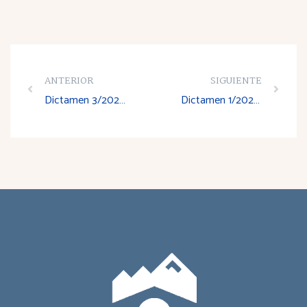
ANTERIOR
SIGUIENTE
Dictamen 3/2022 sobre el Anteproyecto de Ley por el que se aprueba el Plan Regional de Carreteras 2022-2030
Dictamen 1/2023 sobre el Anteproyecto de Ley de Agricultura y Ganadería de La Rioja