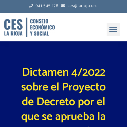
941 545 178
ces@larioja.org
Dictamen 4/2022
sobre el Proyecto
de Decreto por el
que se aprueba la