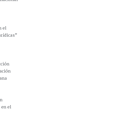
n el
urídicas”
cción
pación
dana
un
 en el