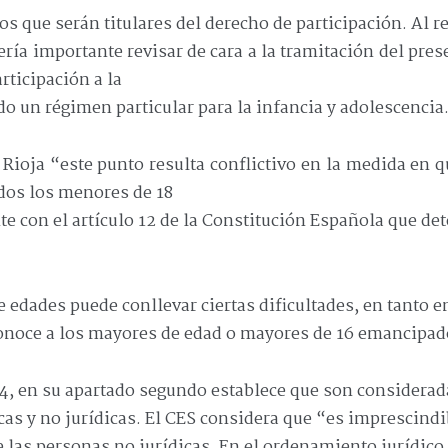
tos que serán titulares del derecho de participación. Al r
ría importante revisar de cara a la tramitación del pres
rticipación a la
o un régimen particular para la infancia y adolescencia
 Rioja “este punto resulta conflictivo en la medida en 
odos los menores de 18
e con el artículo 12 de la Constitución Española que de
 edades puede conllevar ciertas dificultades, en tanto e
econoce a los mayores de edad o mayores de 16 emancipad
 4, en su apartado segundo establece que son considerad
as y no jurídicas. El CES considera que “es imprescindi
e las personas no jurídicas. En el ordenamiento jurídico