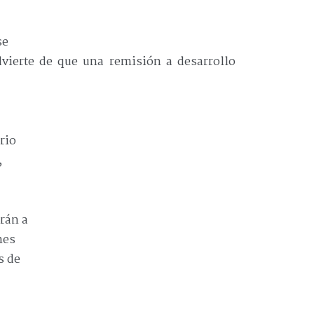
se
vierte de que una remisión a desarrollo
rio
,
rán a
nes
s de