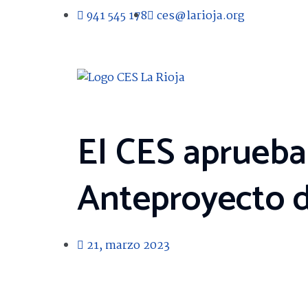
941 545 178
ces@larioja.org
El CES aprueba
Anteproyecto d
21, marzo 2023