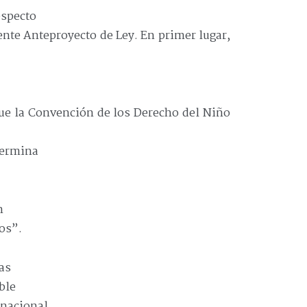
especto
ente Anteproyecto de Ley. En primer lugar,
.
que la Convención de los Derecho del Niño
termina
n
os”.
as
ble
 nacional