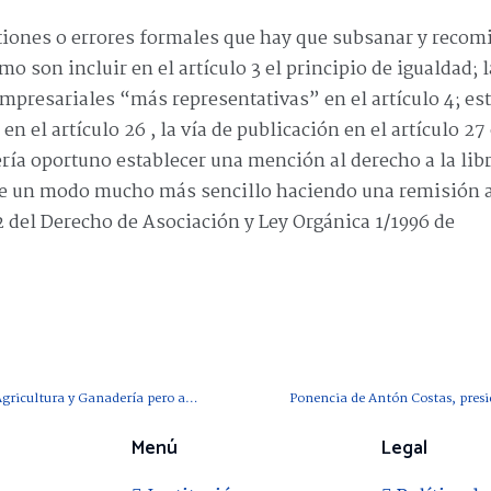
stiones o errores formales que hay que subsanar y recom
mo son incluir en el artículo 3 el principio de igualdad; l
empresariales “más representativas” en el artículo 4; es
 el artículo 26 , la vía de publicación en el artículo 27 
sería oportuno establecer una mención al derecho a la lib
 de un modo mucho más sencillo haciendo una remisión 
 del Derecho de Asociación y Ley Orgánica 1/1996 de
CES valora positivamente el Anteproyecto de Ley de Agricultura y Ganadería pero apunta cuestiones “a mejorar”
Menú
Legal