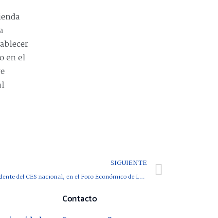
ienda
a
tablecer
o en el
re
al
SIGUIENTE
Ponencia de Antón Costas, presidente del CES nacional, en el Foro Económico de Logroño
Contacto