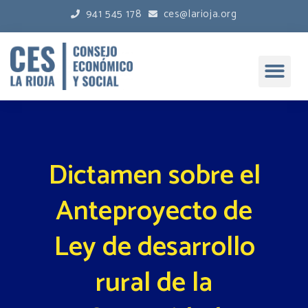
941 545 178
ces@larioja.org
Dictamen sobre el
Anteproyecto de
Ley de desarrollo
rural de la