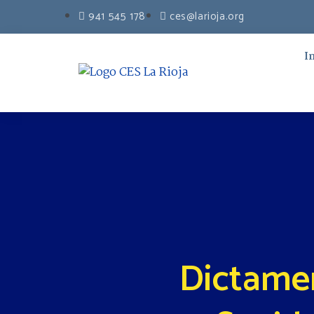
941 545 178
ces@larioja.org
I
Dictamen