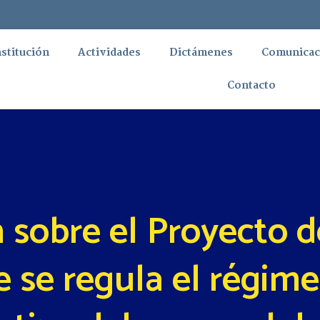
nstitución
Actividades
Dictámenes
Comunicac
Contacto
 sobre el Proyecto d
e se regula el régime