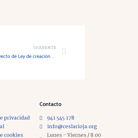
SIGUIENTE
Dictamen sobre el Anteproyecto de Ley de creación del Colegio Oficial de fisioterapeutas de La Rioja
Contacto
de privacidad
941 545 178
al
info@ceslarioja.org
de cookies
Lunes - Viernes / 8.00