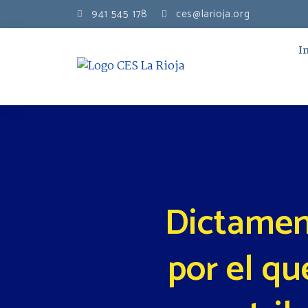
941 545 178
ces@larioja.org
I
Dictamen
por el qu