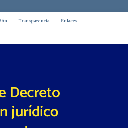
ión
Transparencia
Enlaces
e Decreto
n jurídico