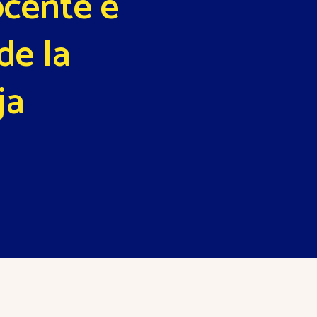
ocente e
de la
ja