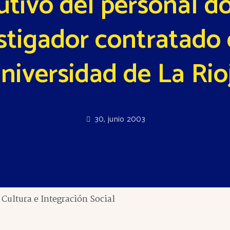
butivo del personal d
stigador contratado 
niversidad de La Rio
30, junio 2003
Cultura e Integración Social