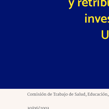
y retri
inve
U
Comisión de Trabajo de Salud, Educación, 
30/06/2003