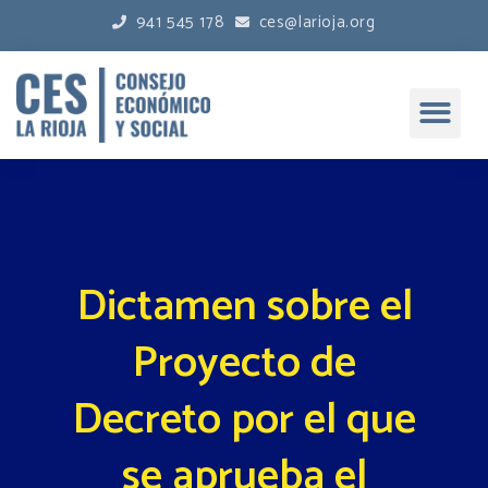
941 545 178
ces@larioja.org
Dictamen sobre el
Proyecto de
Decreto por el que
se aprueba el