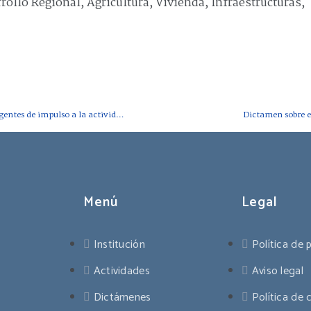
llo Regional, Agricultura, Vivienda, Infraestructuras,
Dictamen sobre el Anteproyecto de Ley de medidas urgentes de impulso a la actividad económica
Dictamen sobre el
Menú
Legal
Institución
Política de 
Actividades
Aviso legal
Dictámenes
Política de 