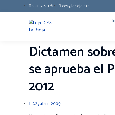
941 545 178
ces@larioja.org
I
Dictamen sobre
se aprueba el P
2012
22, abril 2009