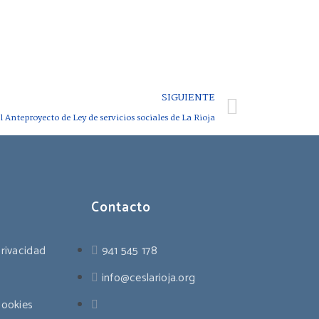
SIGUIENTE
 Anteproyecto de Ley de servicios sociales de La Rioja
Contacto
privacidad
941 545 178
info@ceslarioja.org
cookies