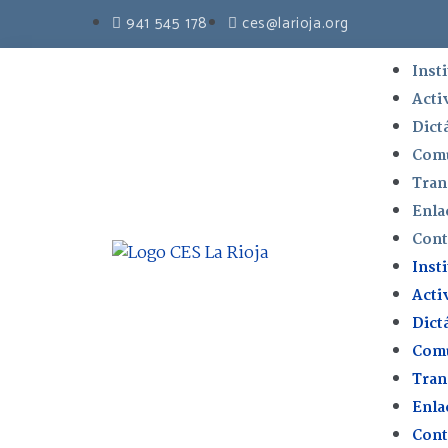
941 545 178
ces@larioja.org
Inst
Acti
Dict
Comu
Tran
Enla
Cont
Inst
Acti
Dict
Comu
Tran
Enla
Cont