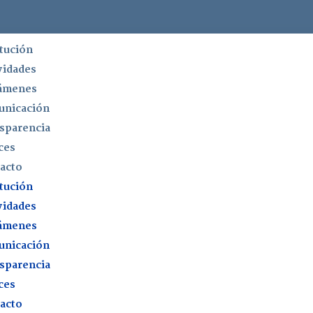
itución
vidades
ámenes
nicación
sparencia
ces
acto
itución
vidades
ámenes
nicación
sparencia
ces
acto