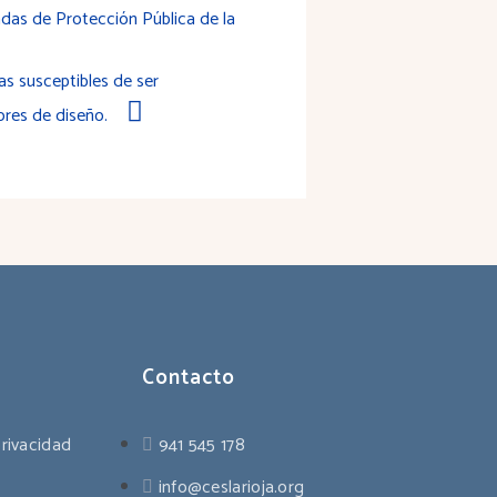
ndas de Protección Pública de la
s susceptibles de ser
ores de diseño.
Contacto
privacidad
941 545 178
info@ceslarioja.org