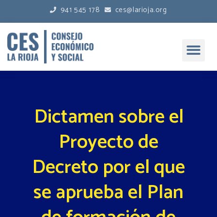
941 545 178
ces@larioja.org
Dictamen sobre el
Proyecto de
Decreto por el que
se aprueba el Plan