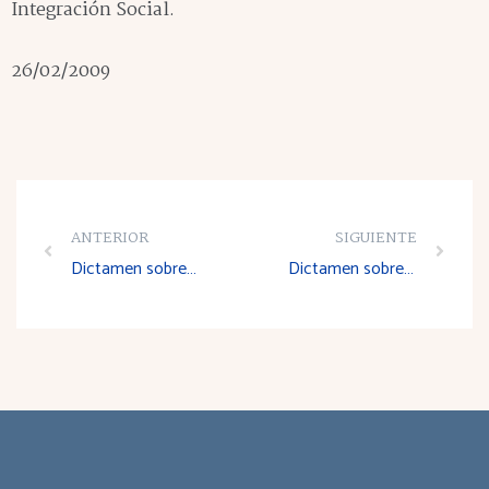
Integración Social.
26/02/2009
ANTERIOR
SIGUIENTE
Dictamen sobre Proyecto de Decreto por el que regula el control del potencial vitícola en al Comunidad Autónoma de La Rioja
Dictamen sobre el Anteproyecto de Ley de la Ciencia, la Tecnología y la Innovación