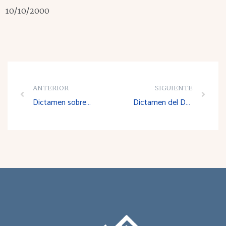
10/10/2000
ANTERIOR
SIGUIENTE
Dictamen sobre el Anteproyecto de Ley para la aprobación del Plan Regional de Carreteras de la Comunidad Autónoma de La Rioja
Dictamen del Decreto por el que se regula en La Rioja la Producción Agrícola Ecológica e indicación de la misma en los Productos Agrarios y Alimentarios y se crea el Consejo de la Producción Agraria Ecológica de La Rioja