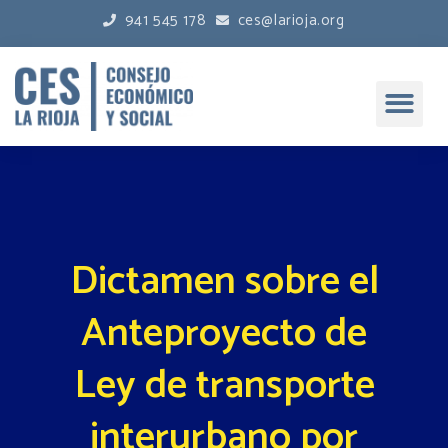
941 545 178
ces@larioja.org
Dictamen sobre el
Anteproyecto de
Ley de transporte
interurbano por