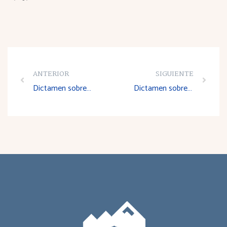
ANTERIOR
SIGUIENTE
Dictamen sobre el Proyecto de Decreto por el que se crea y regula el Foro Riojano para la Responsabilidad Social
Dictamen sobre el Proyecto de Decreto por el que se modifica el Decreto 22/2002, de 4 de abril, por el que se regula la estructura, funcionamiento y composición del Consejo Riojano de espectáculos públicos y actividades recreativas