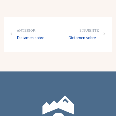
ANTERIOR
SIGUIENTE
Dictamen sobre el Anteproyecto de Ley de ordenación de la actividad comercial y las instituciones feriales en la Comunidad Autónoma de La Rioja
Dictamen sobre el Anteproyecto de Ley de estadística de La Rioja