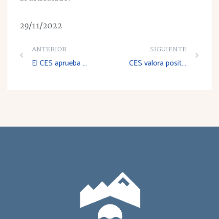
29/11/2022
ANTERIOR
SIGUIENTE
El CES aprueba el Dictamen sobre el Anteproyecto de Ley que aprueba el Plan Regional de Carreteras 2022- 2030
CES valora positivamente el Anteproyecto de Ley de Agricultura y Ganadería pero apunta cuestiones “a mejorar”