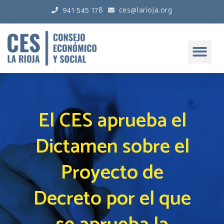
941 545 178
ces@larioja.org
El CES aprueba el
Dictamen sobre el
Proyecto de
Decreto por el que