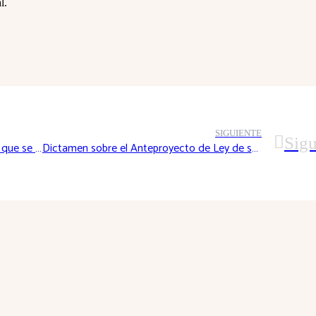
l.
SIGUIENTE
Sigu
Dictamen sobre el Proyecto de Decreto por el que se crea el Observatorio del euro de La Rioja
Dictamen sobre el Anteproyecto de Ley de saneamiento y depuración de aguas residuales de La Rioja