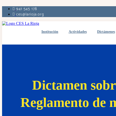
941 545 178
ces@larioja.org
Institución
Actividades
Dictámenes
Dictamen sobre
Reglamento de m