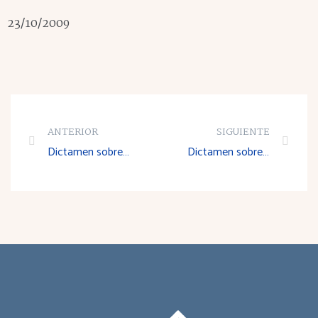
23/10/2009
ANTERIOR
SIGUIENTE
Dictamen sobre el Anteproyecto de Ley de Medidas Fiscales y Administrativas para el año 2010
Dictamen sobre el Anteproyecto de Ley de la Cámara Oficial de Comercio e Industria de La Rioja