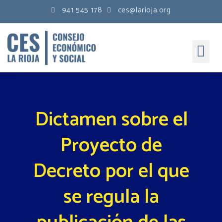
941 545 178
ces@larioja.org
Dictamen sobre el
Proyecto de
Decreto por el que
se regula la