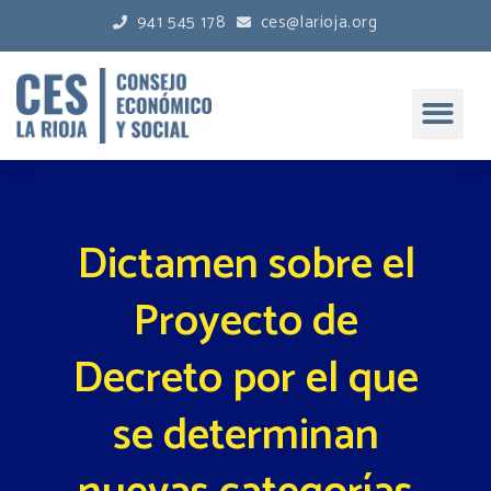
941 545 178
ces@larioja.org
Dictamen sobre el
Proyecto de
Decreto por el que
se determinan