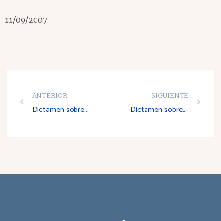
11/09/2007
ANTERIOR
SIGUIENTE
Dictamen sobre el Proyecto de Decreto de adaptación de la legislación de prevención de riesgos laborales a la administración de la Comunidad Autónoma de La Rioja
Dictamen sobre el Anteproyecto de Ley de medidas fiscales y administrativas para el año 2008