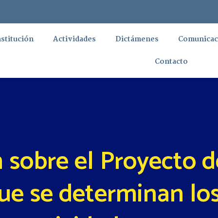
nstitución
Actividades
Dictámenes
Comunicac
Contacto
 sobre el Proyecto d
que se determinan los