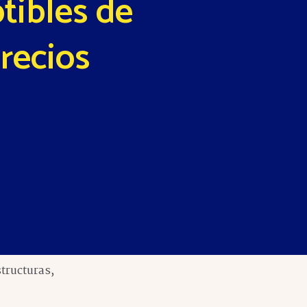
ptibles de
recios
tructuras,