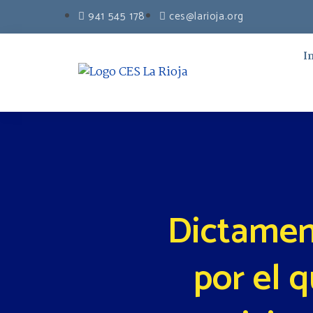
941 545 178
ces@larioja.org
I
Dictamen
por el 