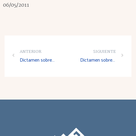
06/05/2011
ANTERIOR
SIGUIENTE
Dictamen sobre el Proyecto de Decreto por el que se crea y regula el Consejo Riojano del Trabajo Autónomo
Dictamen sobre el Anteproyecto de Ley de Medidas Fiscales y Administrativas para el año 2012