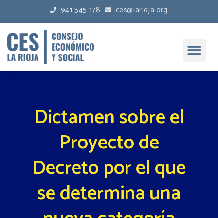
941 545 178
ces@larioja.org
Dictamen sobre el
Proyecto de
Decreto por el que
se determina una