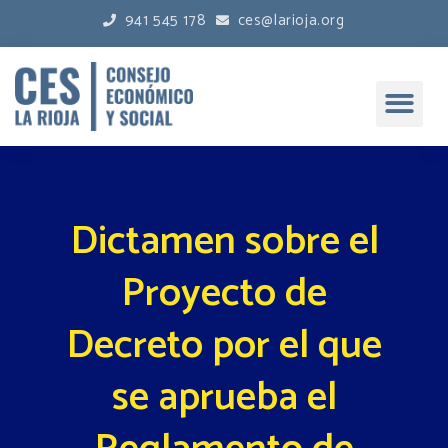
941 545 178
ces@larioja.org
Dictamen sobre el
Proyecto de
Decreto por el que
se aprueba el