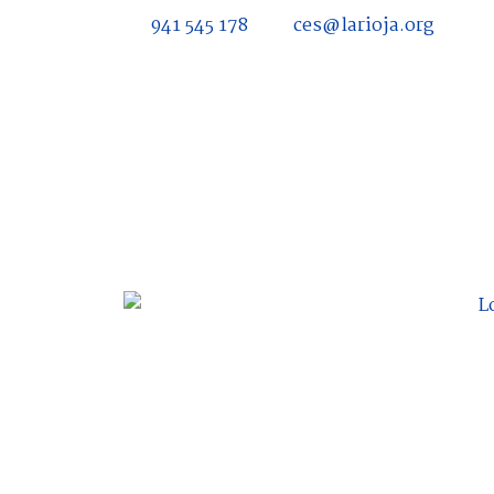
941 545 178
ces@larioja.org