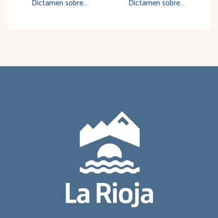
Dictamen sobre el Plan de Inmigración de La Rioja 2004-2007
Dictamen sobre el Proyecto de Decreto por el que se modifica el Decreto 55/2001, de 21 de diciembre, por el que se aprueba el Reglamento de desarrollo de la Ley 5/2000, de 25 de octubre, de saneamiento y depuración de aguas residuales de La Rioja