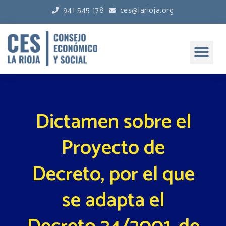
941 545 178
ces@larioja.org
Dictamen sobre el
Proyecto de
Decreto, por el que
se adapta el