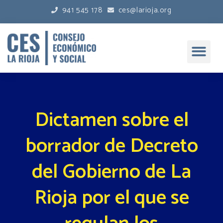
941 545 178
ces@larioja.org
Dictamen sobre el
borrador de Decreto
del Gobierno de La
Rioja por el que se