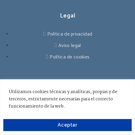
Legal
Política de privacidad
Aviso legal
Política de cookies
Contacto
Utilizamos cookies técnicas y analíticas, propias y de
terceros, estrictamente necesarias para el correcto
941 545 178
funcionamiento de la web.
info@ceslarioja.org
Lunes - Viernes / 8.00 - 18.00
Aceptar