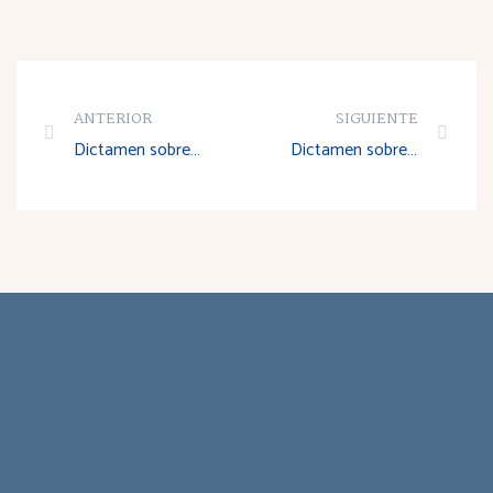
ANTERIOR
SIGUIENTE
Dictamen sobre el Proyecto de Decreto por el que se aprueba el Reglamento de organización y funcionamiento del registro de cooperativas de La Rioja
Dictamen sobre el Anteproyecto de Ley de Inserción Sociolaboral