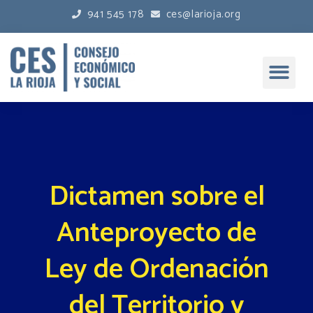
941 545 178
ces@larioja.org
Dictamen sobre el
Anteproyecto de
Ley de Ordenación
del Territorio y