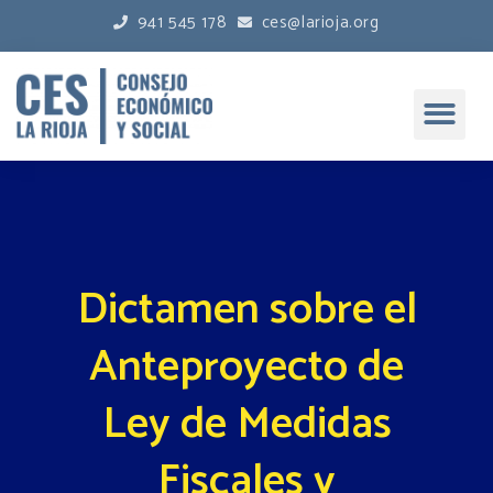
941 545 178
ces@larioja.org
Dictamen sobre el
Anteproyecto de
Ley de Medidas
Fiscales y