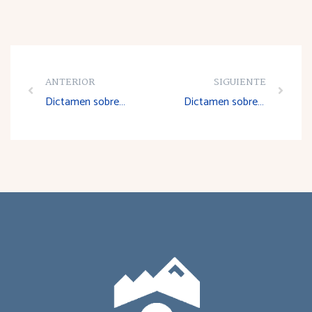
ANTERIOR
SIGUIENTE
Dictamen sobre el Anteproyecto de Ley de los Sistemas de Protección de la Calidad Agroalimentaria en la Comunidad Autónoma de La Rioja
Dictamen sobre el Plan de Inmigración de La Rioja 2004-2007