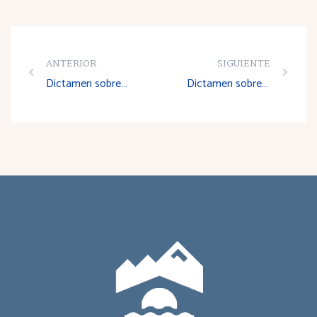
ANTERIOR
SIGUIENTE
Dictamen sobre el Proyecto de Decreto por el que se crea el Foro de la Inserción Sociolaboral de La Rioja
Dictamen sobre el Anteproyecto de Ley de Medidas Fiscales y Administrativas para el año 2007