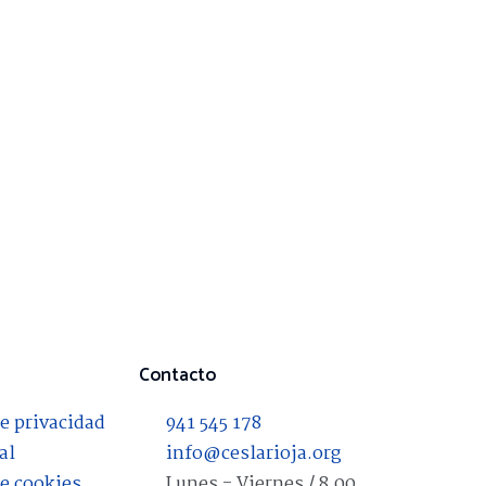
Contacto
de privacidad
941 545 178
al
info@ceslarioja.org
de cookies
Lunes - Viernes / 8.00