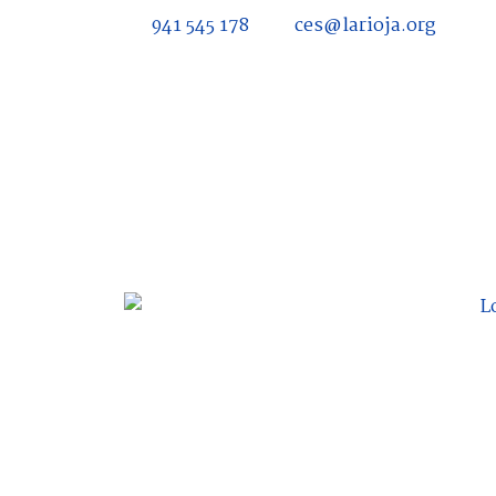
941 545 178
ces@larioja.org