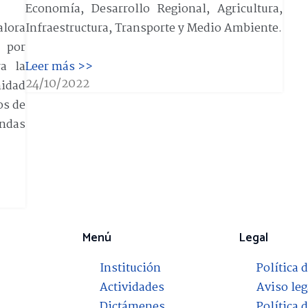
Economía, Desarrollo Regional, Agricultura,
lora
Infraestructura, Transporte y Medio Ambiente.
 por
a la
Leer más >>
24/10/2022
nidad
os de
andas
Menú
Legal
Institución
Política 
Actividades
Aviso leg
Dictámenes
Política 