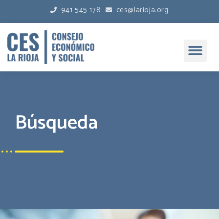
941 545 178
ces@larioja.org
Búsqueda