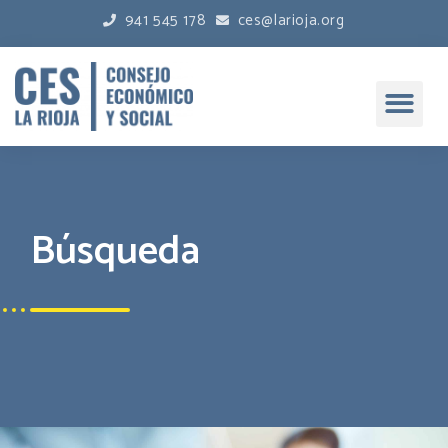
941 545 178
ces@larioja.org
Búsqueda